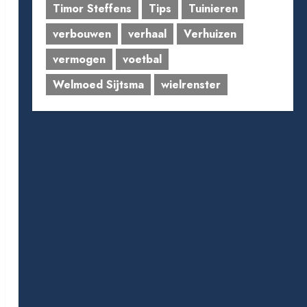
Timor Steffens
Tips
Tuinieren
verbouwen
verhaal
Verhuizen
vermogen
voetbal
Welmoed Sijtsma
wielrenster