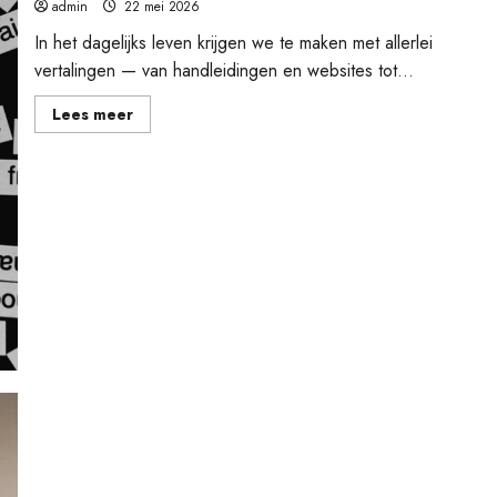
admin
22 mei 2026
In het dagelijks leven krijgen we te maken met allerlei
vertalingen — van handleidingen en websites tot...
Lees
Lees meer
meer
over
Beëdigde
vs.
gewone
vertaling:
wat
is
het
verschil
en
waarom
maakt
het
uit
Waarom steeds meer mensen kiezen voor een