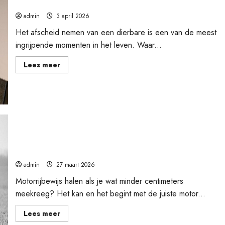
persoonlijk gedenkmonument
admin
3 april 2026
Het afscheid nemen van een dierbare is een van de meest
ingrijpende momenten in het leven. Waar...
Lees
Lees meer
meer
over
Waarom
steeds
meer
mensen
kiezen
voor
een
persoonlijk
gedenkmonument
Klein van stuk, groot op de weg
admin
27 maart 2026
Motorrijbewijs halen als je wat minder centimeters
meekreeg? Het kan en het begint met de juiste motor...
Lees
Lees meer
meer