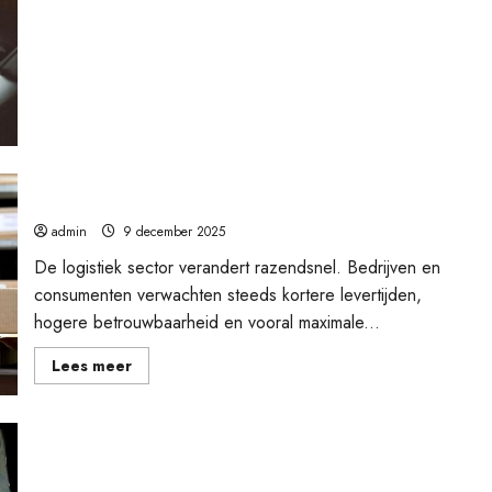
leasen
of
financieren?
De toekomst van internationale spoed logistiek
admin
9 december 2025
De logistiek sector verandert razendsnel. Bedrijven en
consumenten verwachten steeds kortere levertijden,
hogere betrouwbaarheid en vooral maximale...
Lees
Lees meer
meer
over
De
toekomst
van
internationale
spoed
Bestekzakjes bedrukken: jouw merk in de spotlight
logistiek