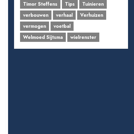
Timor Steffens
Tips
Tuinieren
verbouwen
verhaal
Verhuizen
vermogen
voetbal
Welmoed Sijtsma
wielrenster