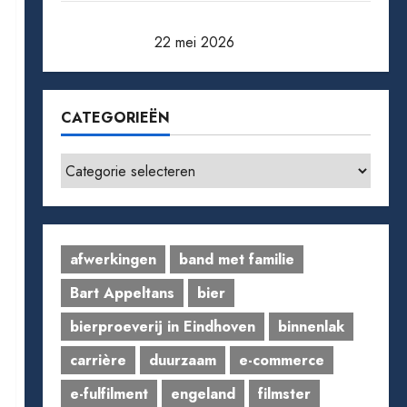
Pensioen berekenen: zo weet je waar je
aan toe bent
22 mei 2026
CATEGORIEËN
Categorieën
afwerkingen
band met familie
Bart Appeltans
bier
bierproeverij in Eindhoven
binnenlak
carrière
duurzaam
e-commerce
e-fulfilment
engeland
filmster