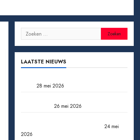
Zoeken
naar:
LAATSTE NIEUWS
Tomaten kweken van zaad tot oogst: zo doe
je het
28 mei 2026
Een miljoen jackpot winnen: wat gebeurt er
daarna echt?
26 mei 2026
Wanneer een ster verdwijnt: bekende
acteurs die ons te vroeg verlieten
24 mei
2026