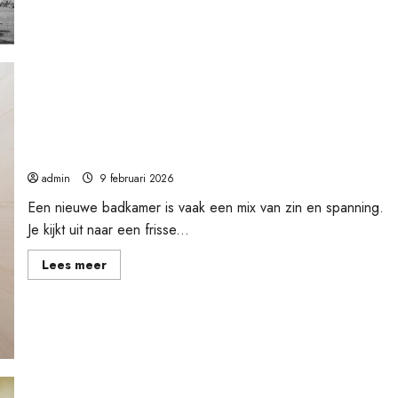
over
Klein
van
stuk,
groot
op
de
weg
Nieuwe badkamer plannen zonder verrassingen
admin
9 februari 2026
Een nieuwe badkamer is vaak een mix van zin en spanning.
Je kijkt uit naar een frisse...
Lees
Lees meer
meer
over
Nieuwe
badkamer
plannen
zonder
verrassingen