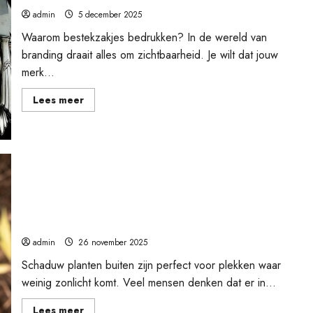
admin
5 december 2025
Waarom bestekzakjes bedrukken? In de wereld van
branding draait alles om zichtbaarheid. Je wilt dat jouw
merk...
Lees
Lees meer
meer
over
Bestekzakjes
bedrukken:
jouw
merk
in
de
spotlight
Buitengenieten met schaduwplanten: je tuin vol
leven zonder zon
admin
26 november 2025
Schaduw planten buiten zijn perfect voor plekken waar
weinig zonlicht komt. Veel mensen denken dat er in...
Lees
Lees meer