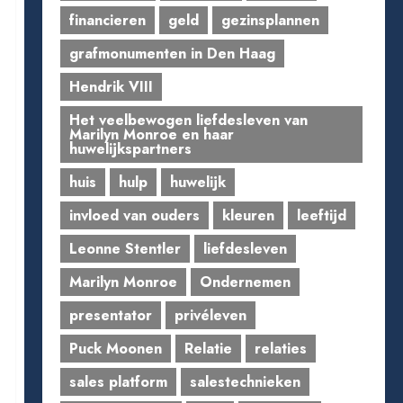
financieren
geld
gezinsplannen
grafmonumenten in Den Haag
Hendrik VIII
Het veelbewogen liefdesleven van
Marilyn Monroe en haar
huwelijkspartners
huis
hulp
huwelijk
invloed van ouders
kleuren
leeftijd
Leonne Stentler
liefdesleven
Marilyn Monroe
Ondernemen
presentator
privéleven
Puck Moonen
Relatie
relaties
sales platform
salestechnieken