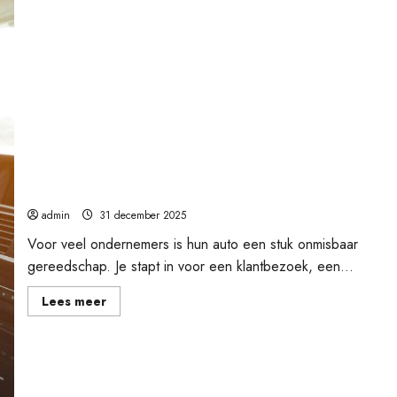
Auto voor je zaak: kopen, leasen of financieren?
admin
31 december 2025
Voor veel ondernemers is hun auto een stuk onmisbaar
gereedschap. Je stapt in voor een klantbezoek, een...
Lees
Lees meer
meer
over
Auto
voor
je
zaak:
kopen,