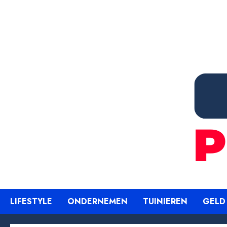
Ga
naar
de
inhoud
LIFESTYLE
ONDERNEMEN
TUINIEREN
GELD