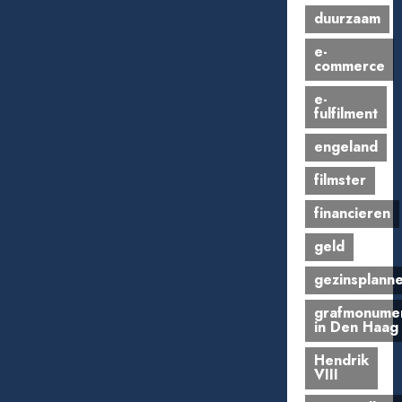
duurzaam
e-
commerce
e-
fulfilment
engeland
filmster
financieren
geld
gezinsplann
grafmonume
in Den Haag
Hendrik
VIII