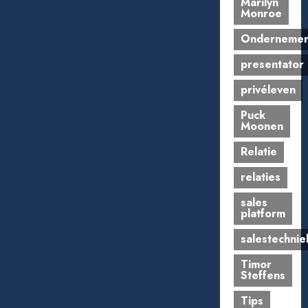
Marilyn
Monroe
Onderneme
presentator
privéleven
Puck
Moonen
Relatie
relaties
sales
platform
salestechnie
Timor
Steffens
Tips