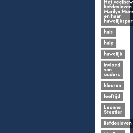
Het veelbe
liefdesleven
Marilyn Mon
en haar
huwelijkspar
huis
hulp
huwelijk
invloed
van
ouders
kleuren
leeftijd
Leonne
Stentler
liefdesleven