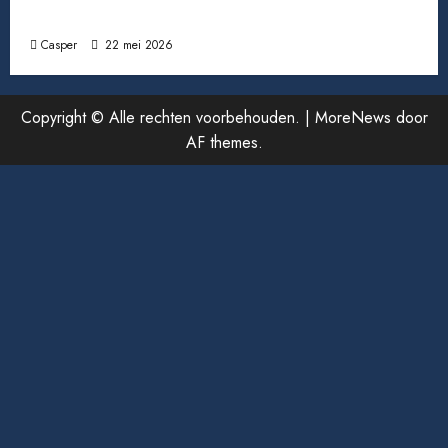
toe bent
Casper
22 mei 2026
Copyright © Alle rechten voorbehouden.
|
MoreNews
door
AF themes.