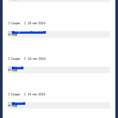
Tomaten kweken van zaad tot oogst: zo doe
je het
Casper
28 mei 2026
Algemeen nieuws
Een miljoen jackpot winnen: wat gebeurt er
daarna echt?
Casper
26 mei 2026
Film
Wanneer een ster verdwijnt: bekende
acteurs die ons te vroeg verlieten
Casper
24 mei 2026
Geld
Pensioen berekenen: zo weet je waar je aan