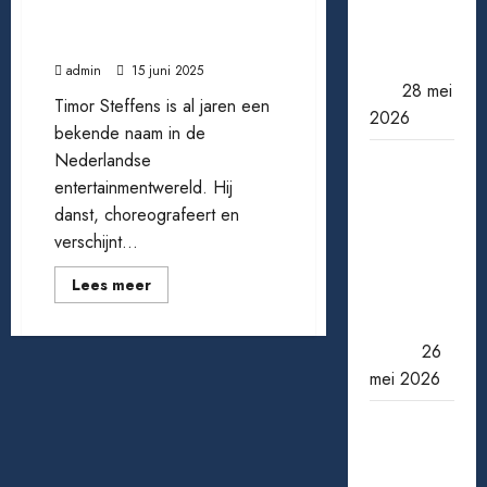
van zaad
Steffens van dansvloer tot
tot oogst:
persoonlijke groei
zo doe je
admin
15 juni 2025
het
28 mei
Timor Steffens is al jaren een
2026
bekende naam in de
Nederlandse
Een
entertainmentwereld. Hij
miljoen
danst, choreografeert en
jackpot
verschijnt...
winnen:
wat
Lees
Lees meer
gebeurt
meer
over
er daarna
Het
leven
echt?
26
van
Timor
mei 2026
Steffens
van
dansvloer
Wanneer
tot
een ster
persoonlijke
groei
verdwijnt: