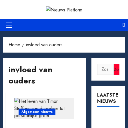
Ga
naar
de
inhoud
Primair
menu
Home
invloed van ouders
invloed van
Zoeken
naar:
ouders
LAATSTE
NIEUWS
Algemeen nieuws
Tomaten
kweken
Het leven van Timor