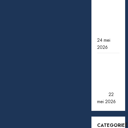
bekende
acteurs
die ons te
vroeg
verlieten
24 mei
2026
Pensioen
berekenen:
zo weet
je waar je
aan toe
bent
22
mei 2026
CATEGORIE