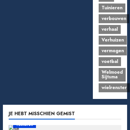
Tuinieren
verbouwen
verhaal
Verhuizen
vermogen
voetbal
Welmoed
Sijtsma
wielrenster
JE HEBT MISSCHIEN GEMIST
Tuinieren