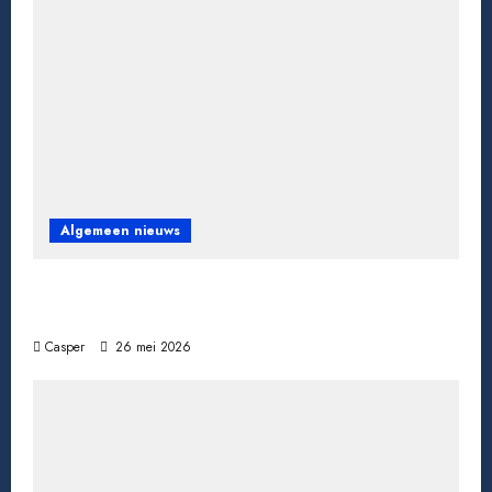
Algemeen nieuws
Een miljoen jackpot winnen: wat gebeurt er
daarna echt?
Casper
26 mei 2026