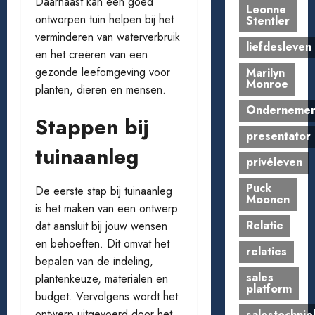
Daarnaast kan een goed
Leonne
ontworpen tuin helpen bij het
Stentler
verminderen van waterverbruik
liefdesleven
en het creëren van een
gezonde leefomgeving voor
Marilyn
Monroe
planten, dieren en mensen.
Onderneme
Stappen bij
presentator
tuinaanleg
privéleven
Puck
De eerste stap bij tuinaanleg
Moonen
is het maken van een ontwerp
Relatie
dat aansluit bij jouw wensen
en behoeften. Dit omvat het
relaties
bepalen van de indeling,
sales
plantenkeuze, materialen en
platform
budget. Vervolgens wordt het
ontwerp uitgevoerd door het
salestechnie