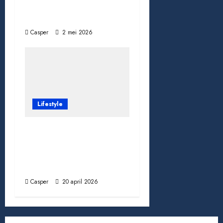
ruimte een fijne plek om
te slapen
Casper
2 mei 2026
Lifestyle
Minimalisme wonen
interieur: zo maak je
een rustig en warm
thuis
Casper
20 april 2026