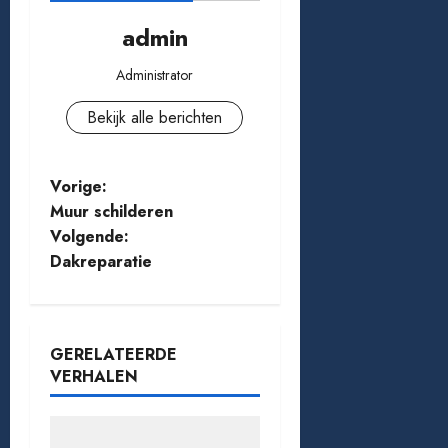
admin
Administrator
Bekijk alle berichten
B
Vorige:
Muur schilderen
e
Volgende:
Dakreparatie
r
i
c
GERELATEERDE
VERHALEN
h
t