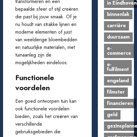
transformeren en een
in Eindhoven
bepaalde sfeer of stijl creëren
binnenlak
die past bij jouw smaak. Of je
nu houdt van strakke lijnen en
carrière
moderne elementen of juist
duurzaam
van weelderige bloembedden
en natuurlijke materialen, met
e-
commerce
tuinaanleg zijn de
mogelijkheden eindeloos.
e-
fulfilment
Functionele
engeland
voordelen
filmster
Een goed ontworpen tuin kan
financieren
ook functionele voordelen
geld
bieden, zoals het creëren van
verschillende
gezinsplann
gebruiksgebieden die