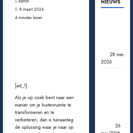
admin
NIEUWS
8 maart 2024
Tomaten
4 minuten lezen
kweken
van zaad
tot oogst:
zo doe je
het
28 mei
2026
Een
miljoen
[ad_1]
jackpot
winnen:
Als je op zoek bent naar een
wat
manier om je buitenruimte te
gebeurt
transformeren en te
er daarna
verbeteren, dan is tuinaanleg
echt?
26
de oplossing waar je naar op