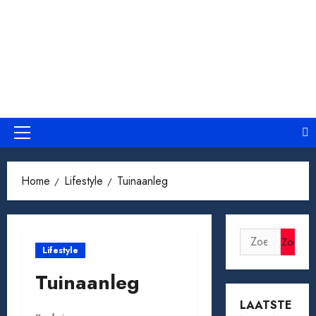
Ga
naar
de
inhoud
Primair
menu
Home
Lifestyle
Tuinaanleg
Zoeken
Lifestyle
naar:
Tuinaanleg
LAATSTE