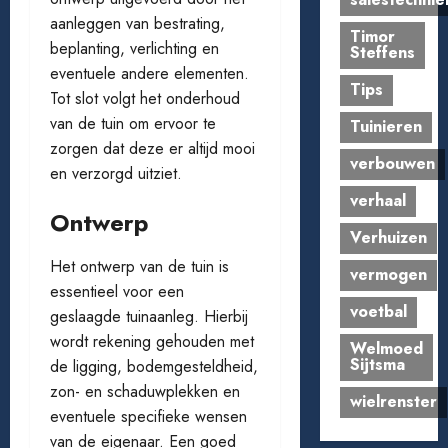
aanleggen van bestrating,
Timor
beplanting, verlichting en
Steffens
eventuele andere elementen.
Tips
Tot slot volgt het onderhoud
van de tuin om ervoor te
Tuinieren
zorgen dat deze er altijd mooi
verbouwen
en verzorgd uitziet.
verhaal
Ontwerp
Verhuizen
Het ontwerp van de tuin is
vermogen
essentieel voor een
voetbal
geslaagde tuinaanleg. Hierbij
wordt rekening gehouden met
Welmoed
Sijtsma
de ligging, bodemgesteldheid,
zon- en schaduwplekken en
wielrenster
eventuele specifieke wensen
van de eigenaar. Een goed