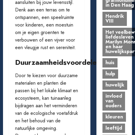
grafmonume
aansluiten bij jouw levensstijl.
in Den Haag
Denk aan een terras om te
Hendrik
ontspannen, een speelruimte
VIII
voor kinderen, een moestuin
Het veelbe
om je eigen groenten te
liefdesleven
verbouwen of een vijver voor
Marilyn Mon
en haar
een vleugje rust en sereniteit.
huwelijkspar
Duurzaamheidsvoordelen
huis
hulp
Door te kiezen voor duurzame
materialen en planten die
huwelijk
passen bij het lokale klimaat en
invloed
ecosysteem, kan tuinaanleg
van
bijdragen aan het verminderen
ouders
van de ecologische voetafdruk
kleuren
en het behoud van de
leeftijd
natuurlijke omgeving.