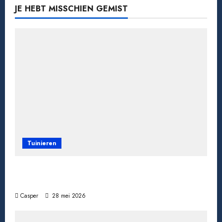
JE HEBT MISSCHIEN GEMIST
Tuinieren
Tomaten kweken van zaad tot oogst: zo doe
je het
Casper
28 mei 2026