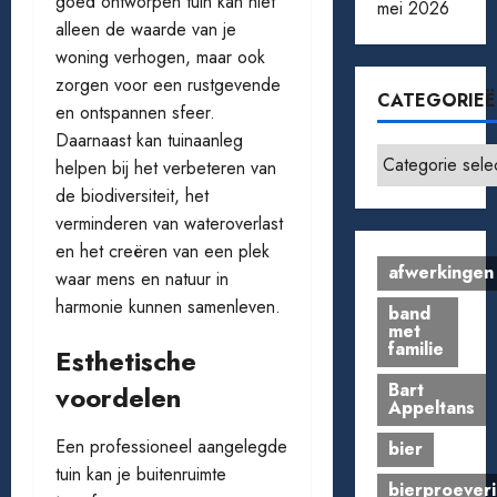
goed ontworpen tuin kan niet
mei 2026
alleen de waarde van je
woning verhogen, maar ook
zorgen voor een rustgevende
CATEGORIE
en ontspannen sfeer.
Daarnaast kan tuinaanleg
Categorieën
helpen bij het verbeteren van
de biodiversiteit, het
verminderen van wateroverlast
en het creëren van een plek
afwerkingen
waar mens en natuur in
harmonie kunnen samenleven.
band
met
familie
Esthetische
Bart
voordelen
Appeltans
Een professioneel aangelegde
bier
tuin kan je buitenruimte
bierproeveri