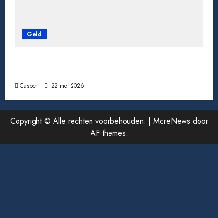
Geld
Pensioen berekenen: zo weet je waar je aan
toe bent
Casper
22 mei 2026
Copyright © Alle rechten voorbehouden.
|
MoreNews
door
AF themes.