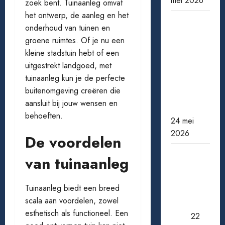
mei 2026
zoek bent. Tuinaanleg omvat
het ontwerp, de aanleg en het
Wanneer
onderhoud van tuinen en
een ster
groene ruimtes. Of je nu een
verdwijnt:
kleine stadstuin hebt of een
bekende
uitgestrekt landgoed, met
acteurs
tuinaanleg kun je de perfecte
die ons te
buitenomgeving creëren die
vroeg
aansluit bij jouw wensen en
verlieten
behoeften.
24 mei
2026
De voordelen
Pensioen
van tuinaanleg
berekenen:
zo weet
Tuinaanleg biedt een breed
je waar je
scala aan voordelen, zowel
aan toe
esthetisch als functioneel. Een
bent
22