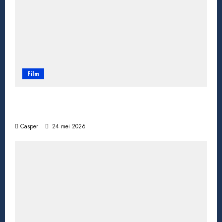
Film
Wanneer een ster verdwijnt: bekende
acteurs die ons te vroeg verlieten
Casper
24 mei 2026