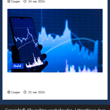
Casper
24 mei 2026
Geld
Pensioen berekenen: zo weet je waar je aan
toe bent
Casper
22 mei 2026