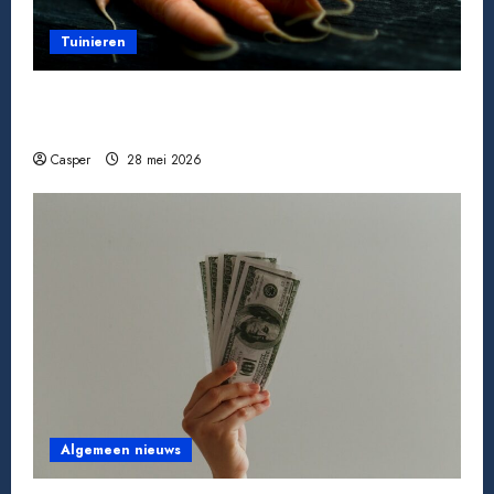
Tuinieren
Tomaten kweken van zaad tot oogst: zo doe
je het
Casper
28 mei 2026
Algemeen nieuws