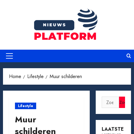
Ga
naar
de
inhoud
Primair
menu
Home
Lifestyle
Muur schilderen
Zoeken
Lifestyle
naar:
Muur
schilderen
LAATSTE