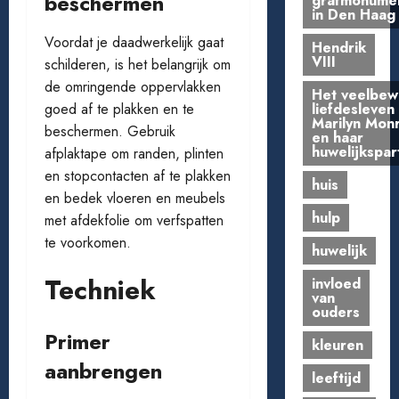
beschermen
grafmonume
in Den Haag
Voordat je daadwerkelijk gaat
Hendrik
VIII
schilderen, is het belangrijk om
de omringende oppervlakken
Het veelbe
liefdesleven
goed af te plakken en te
Marilyn Mon
beschermen. Gebruik
en haar
huwelijkspar
afplaktape om randen, plinten
en stopcontacten af te plakken
huis
en bedek vloeren en meubels
hulp
met afdekfolie om verfspatten
te voorkomen.
huwelijk
Techniek
invloed
van
ouders
Primer
kleuren
aanbrengen
leeftijd