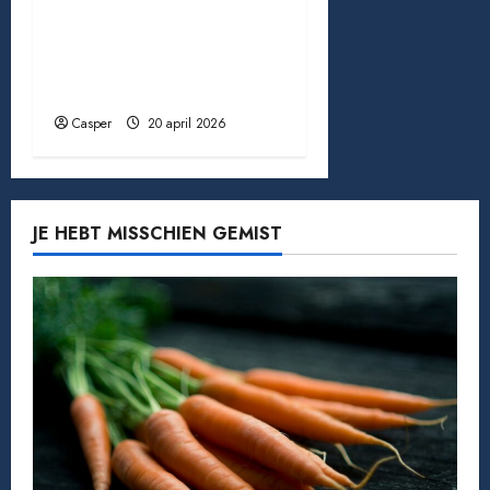
Minimalisme wonen
interieur: zo maak je
een rustig en warm
thuis
Casper
20 april 2026
JE HEBT MISSCHIEN GEMIST