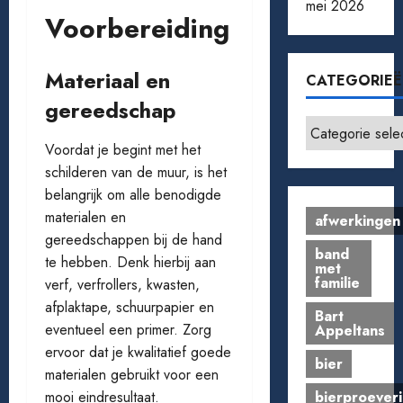
mei 2026
Voorbereiding
Materiaal en
CATEGORIE
gereedschap
Categorieën
Voordat je begint met het
schilderen van de muur, is het
belangrijk om alle benodigde
materialen en
afwerkingen
gereedschappen bij de hand
band
te hebben. Denk hierbij aan
met
familie
verf, verfrollers, kwasten,
afplaktape, schuurpapier en
Bart
eventueel een primer. Zorg
Appeltans
ervoor dat je kwalitatief goede
bier
materialen gebruikt voor een
bierproeveri
mooi eindresultaat.