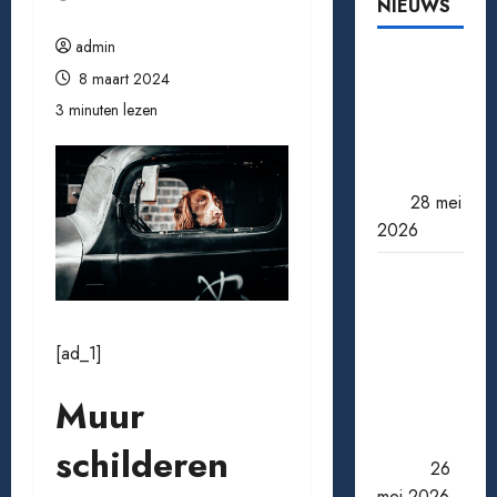
NIEUWS
admin
Tomaten
8 maart 2024
kweken
3 minuten lezen
van zaad
tot oogst:
zo doe je
het
28 mei
2026
Een
miljoen
jackpot
[ad_1]
winnen:
wat
Muur
gebeurt
er daarna
schilderen
echt?
26
mei 2026