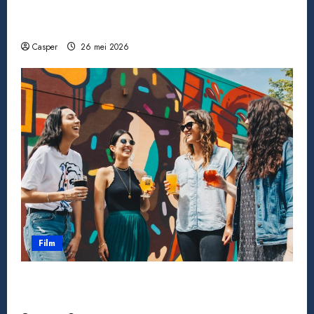
Een miljoen jackpot winnen: wat gebeurt er
daarna echt?
Casper
26 mei 2026
Film
Wanneer een ster verdwijnt: bekende
acteurs die ons te vroeg verlieten