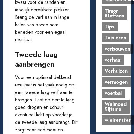
kwast voor de randen en
moeilijk bereikbare plekken.
Timor
Steffens
Breng de verf aan in lange
halen van boven naar
Tips
beneden voor een egaal
Tuinieren
resultaat.
verbouwen
Tweede laag
verhaal
aanbrengen
Verhuizen
Voor een optimaal dekkend
vermogen
resultaat is het vaak nodig om
een tweede laag verf aan te
voetbal
brengen. Laat de eerste laag
Welmoed
goed drogen en schuur
Sijtsma
eventueel licht op voordat je
wielrenster
de tweede laag aanbrengt. Dit
zorgt voor een mooi en