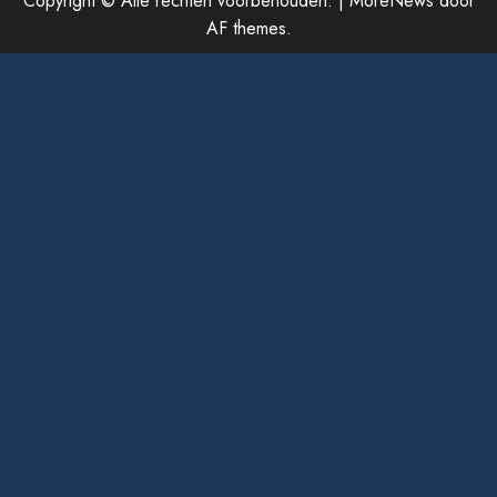
Copyright © Alle rechten voorbehouden.
|
MoreNews
door
AF themes.