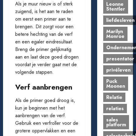
Als je muur nieuw is of sterk
Leonne
Stentler
zuigend, is het aan te raden
om eerst een primer aan te
liefdesleven
brengen. Dit zorgt voor een
Marilyn
betere hechting van de verf
Monroe
en een egaler eindresultaat.
Onderneme
Breng de primer gelijkmatig
aan en laat deze goed drogen
presentator
voordat je verder gaat met de
privéleven
volgende stappen.
Puck
Verf aanbrengen
Moonen
Relatie
Als de primer goed droog is,
kun je beginnen met het
relaties
aanbrengen van de verf.
sales
Gebruik een verfroller voor de
platform
grotere oppervlakken en een
salestechnie