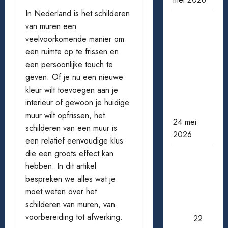
In Nederland is het schilderen
Wanneer
van muren een
een ster
veelvoorkomende manier om
verdwijnt:
een ruimte op te frissen en
bekende
een persoonlijke touch te
acteurs
geven. Of je nu een nieuwe
die ons te
kleur wilt toevoegen aan je
vroeg
interieur of gewoon je huidige
verlieten
muur wilt opfrissen, het
24 mei
schilderen van een muur is
2026
een relatief eenvoudige klus
die een groots effect kan
Pensioen
hebben. In dit artikel
berekenen:
bespreken we alles wat je
zo weet
moet weten over het
je waar je
schilderen van muren, van
aan toe
voorbereiding tot afwerking.
bent
22