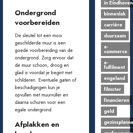
in Eindhoven
Ondergrond
binnenlak
voorbereiden
carrière
De sleutel tot een mooi
duurzaam
geschilderde muur is een
e-
goede voorbereiding van de
commerce
ondergrond. Zorg ervoor dat
e-
de muur schoon, droog en
fulfilment
glad is voordat je begint met
engeland
schilderen. Eventuele gaten of
beschadigingen kun je
filmster
opvullen met muurvuller en
financieren
daarna schuren voor een
egale ondergrond.
geld
gezinsplann
Afplakken en