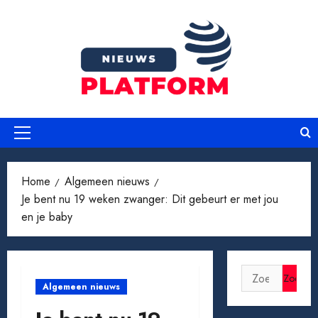
Ga
naar
de
inhoud
Primair
menu
Home
Algemeen nieuws
Je bent nu 19 weken zwanger: Dit gebeurt er met jou
en je baby
Zoeken
Algemeen nieuws
naar: