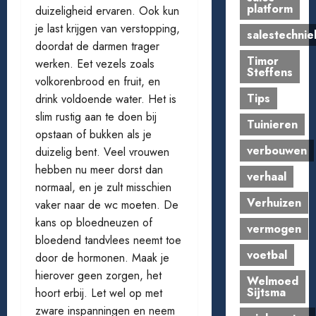
platform
duizeligheid ervaren. Ook kun
je last krijgen van verstopping,
salestechnie
doordat de darmen trager
Timor
werken. Eet vezels zoals
Steffens
volkorenbrood en fruit, en
Tips
drink voldoende water. Het is
slim rustig aan te doen bij
Tuinieren
opstaan of bukken als je
verbouwen
duizelig bent. Veel vrouwen
hebben nu meer dorst dan
verhaal
normaal, en je zult misschien
Verhuizen
vaker naar de wc moeten. De
kans op bloedneuzen of
vermogen
bloedend tandvlees neemt toe
voetbal
door de hormonen. Maak je
hierover geen zorgen, het
Welmoed
Sijtsma
hoort erbij. Let wel op met
zware inspanningen en neem