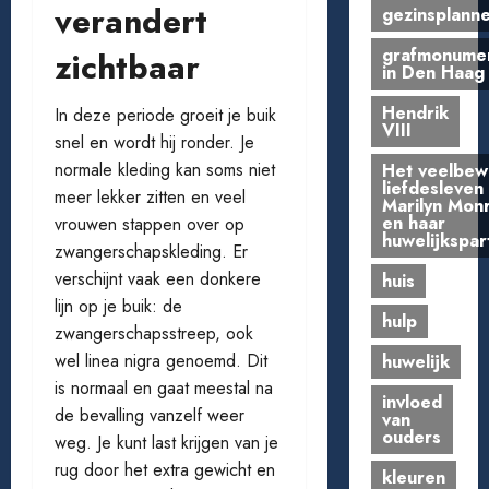
verandert
gezinsplann
grafmonume
zichtbaar
in Den Haag
Hendrik
In deze periode groeit je buik
VIII
snel en wordt hij ronder. Je
normale kleding kan soms niet
Het veelbe
liefdesleven
meer lekker zitten en veel
Marilyn Mon
en haar
vrouwen stappen over op
huwelijkspar
zwangerschapskleding. Er
verschijnt vaak een donkere
huis
lijn op je buik: de
hulp
zwangerschapsstreep, ook
wel linea nigra genoemd. Dit
huwelijk
is normaal en gaat meestal na
invloed
de bevalling vanzelf weer
van
ouders
weg. Je kunt last krijgen van je
rug door het extra gewicht en
kleuren