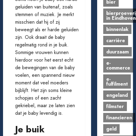
bier
geluiden van buitenaf, zoals
bierproeveri
stemmen of muziek. Je merkt
in Eindhoven
misschien dat hij of zij
binnenlak
beweegt als er harde geluiden
zijn. Ook draait de baby
carrière
regelmatig rond in je buik.
duurzaam
Sommige vrouwen kunnen
hierdoor voor het eerst echt
e-
de bewegingen van de baby
commerce
voelen, een spannend nieuw
e-
moment dat veel moeders
fulfilment
bijblijft. Het zijn soms kleine
engeland
schopjes of een zacht
gekriebel, maar ze laten zien
filmster
dat je baby levendig is.
financieren
Je buik
geld