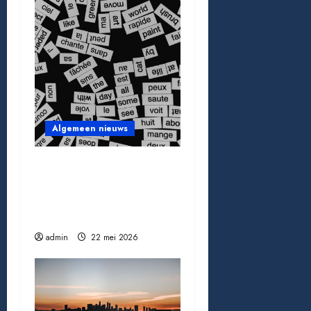
Algemeen nieuws
Beëdigde vs. gewone
vertaling: wat is het
verschil en waarom
maakt het uit
admin
22 mei 2026