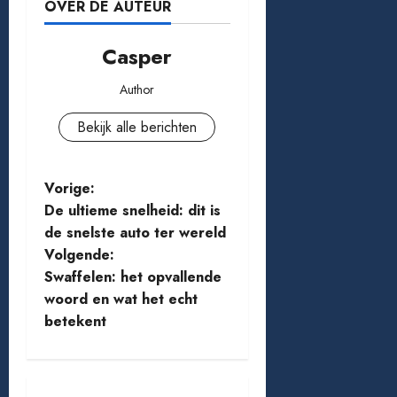
OVER DE AUTEUR
Casper
Author
Bekijk alle berichten
B
Vorige:
De ultieme snelheid: dit is
e
de snelste auto ter wereld
Volgende:
r
Swaffelen: het opvallende
i
woord en wat het echt
betekent
c
h