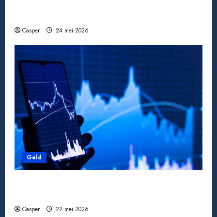
Wanneer een ster verdwijnt: bekende
acteurs die ons te vroeg verlieten
Casper
24 mei 2026
Geld
Pensioen berekenen: zo weet je waar je aan
toe bent
Casper
22 mei 2026