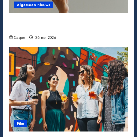
Algemeen nieuws
Een miljoen jackpot winnen: wat gebeurt er
daarna echt?
Casper
26 mei 2026
Film