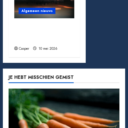
Algemeen nieuws
Criminaliteit in
Amsterdam: wat de
cijfers écht vertellen
Casper
10 mei 2026
JE HEBT MISSCHIEN GEMIST