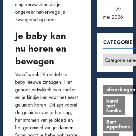
aan toe
mag verwachten als je
bent
22
ongeveer halverwege je
mei 2026
zwangerschap bent.
Je baby kan
CATEGORIE
nu horen en
Categorieën
bewegen
Vanaf week 19 ontdekt je
baby nieuwe zintuigen. Het
afwerkingen
gehoor ontwikkelt zich sneller
en je kindje kan voor het eerst
band
geluiden horen. Dit zijn vooral
met
familie
de geluiden van je hartslag,
het stromen van je bloed en
Bart
Appeltans
het gerommel van je darmen.
Soms hoort je baby ook harde