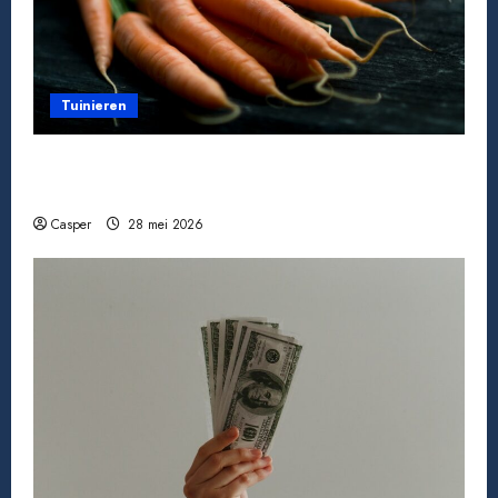
Tuinieren
Tomaten kweken van zaad tot oogst: zo doe
je het
Casper
28 mei 2026