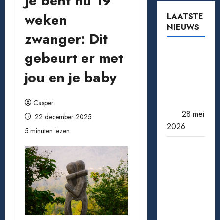
Je bent nu 19
weken
LAATSTE
NIEUWS
zwanger: Dit
Tomaten
gebeurt er met
kweken
jou en je baby
van zaad
tot oogst:
zo doe je
Casper
het
28 mei
22 december 2025
2026
5 minuten lezen
Een
miljoen
jackpot
winnen:
wat
gebeurt
er daarna