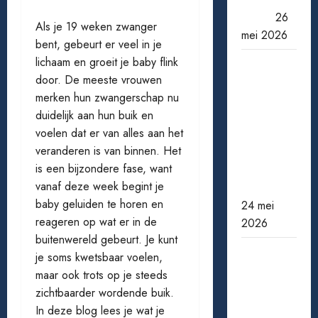
echt?
26
Als je 19 weken zwanger
mei 2026
bent, gebeurt er veel in je
lichaam en groeit je baby flink
Wanneer
door. De meeste vrouwen
een ster
merken hun zwangerschap nu
verdwijnt:
duidelijk aan hun buik en
bekende
voelen dat er van alles aan het
acteurs
veranderen is van binnen. Het
die ons te
is een bijzondere fase, want
vroeg
vanaf deze week begint je
verlieten
baby geluiden te horen en
24 mei
reageren op wat er in de
2026
buitenwereld gebeurt. Je kunt
Pensioen
je soms kwetsbaar voelen,
berekenen:
maar ook trots op je steeds
zo weet
zichtbaarder wordende buik.
je waar je
In deze blog lees je wat je