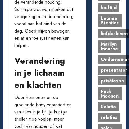
de veranderde houding.
leeftijd
Sommige vrouwen merken dat
ze pijn krijgen in de onderrug,
Leonne
Stentler
vooral aan het eind van de
dag. Goed blijven bewegen
liefdesleven
en af en toe rust nemen kan
Marilyn
helpen.
Monroe
Verandering
Onderneme
in je lichaam
presentator
privéleven
en klachten
Puck
Moonen
Door hormonen en de
groeiende baby verandert er
Relatie
van alles in je lijf. Je kunt je
relaties
sneller moe voelen, meer
vocht vasthouden of wat
sales