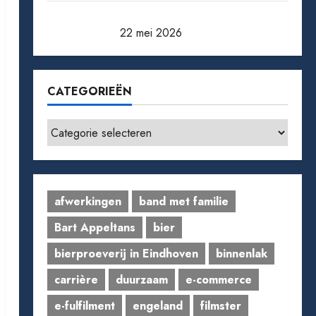
Pensioen berekenen: zo weet je waar je
aan toe bent
22 mei 2026
CATEGORIEËN
Categorieën
afwerkingen
band met familie
Bart Appeltans
bier
bierproeverij in Eindhoven
binnenlak
carrière
duurzaam
e-commerce
e-fulfilment
engeland
filmster