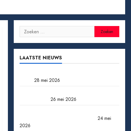
Zoeken
naar:
LAATSTE NIEUWS
Tomaten kweken van zaad tot oogst: zo doe
je het
28 mei 2026
Een miljoen jackpot winnen: wat gebeurt er
daarna echt?
26 mei 2026
Wanneer een ster verdwijnt: bekende
acteurs die ons te vroeg verlieten
24 mei
2026