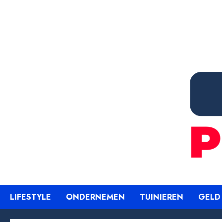
Ga
naar
de
inhoud
LIFESTYLE
ONDERNEMEN
TUINIEREN
GELD