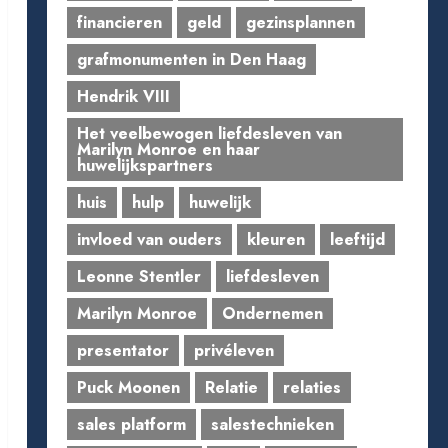
financieren
geld
gezinsplannen
grafmonumenten in Den Haag
Hendrik VIII
Het veelbewogen liefdesleven van
Marilyn Monroe en haar
huwelijkspartners
huis
hulp
huwelijk
invloed van ouders
kleuren
leeftijd
Leonne Stentler
liefdesleven
Marilyn Monroe
Ondernemen
presentator
privéleven
Puck Moonen
Relatie
relaties
sales platform
salestechnieken