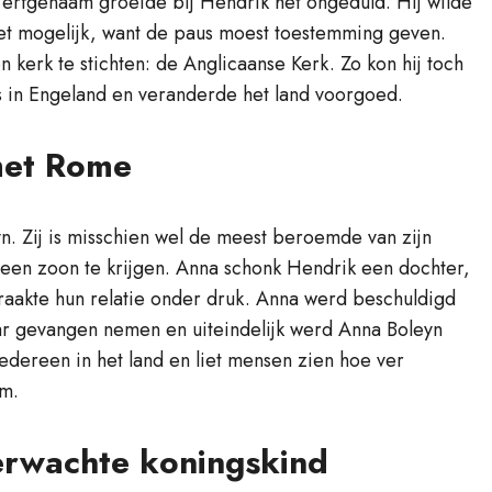
 erfgenaam groeide bij Hendrik het ongeduld. Hij wilde
niet mogelijk, want de paus moest toestemming geven.
 kerk te stichten: de Anglicaanse Kerk. Zo kon hij toch
s in Engeland en veranderde het land voorgoed.
met Rome
. Zij is misschien wel de meest beroemde van zijn
een zoon te krijgen. Anna schonk Hendrik een dochter,
 raakte hun relatie onder druk. Anna werd beschuldigd
ar gevangen nemen en uiteindelijk werd Anna Boleyn
dereen in het land en liet mensen zien hoe ver
am.
erwachte koningskind