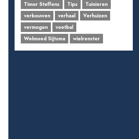
Timor Steffens
Tips
Tuinieren
verbouwen
verhaal
Verhuizen
vermogen
voetbal
Welmoed Sijtsma
wielrenster