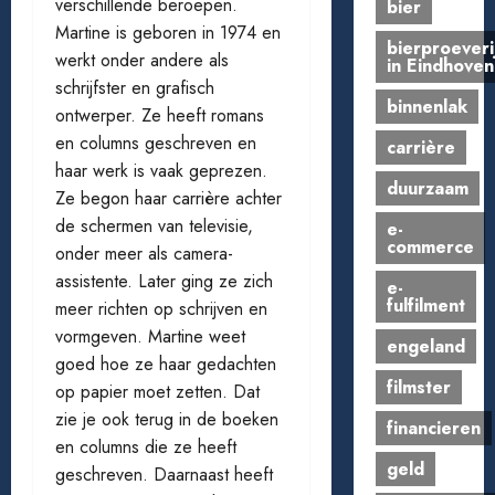
verschillende beroepen.
bier
Martine is geboren in 1974 en
bierproeveri
werkt onder andere als
in Eindhoven
schrijfster en grafisch
binnenlak
ontwerper. Ze heeft romans
en columns geschreven en
carrière
haar werk is vaak geprezen.
duurzaam
Ze begon haar carrière achter
de schermen van televisie,
e-
commerce
onder meer als camera-
assistente. Later ging ze zich
e-
fulfilment
meer richten op schrijven en
vormgeven. Martine weet
engeland
goed hoe ze haar gedachten
filmster
op papier moet zetten. Dat
zie je ook terug in de boeken
financieren
en columns die ze heeft
geld
geschreven. Daarnaast heeft