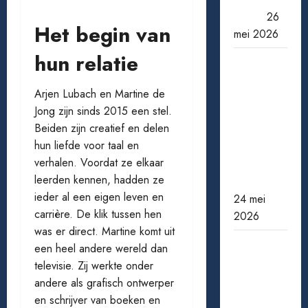
echt?
26
Het begin van
mei 2026
hun relatie
Wanneer
een ster
Arjen Lubach en Martine de
verdwijnt:
Jong zijn sinds 2015 een stel.
bekende
Beiden zijn creatief en delen
acteurs
hun liefde voor taal en
die ons te
verhalen. Voordat ze elkaar
vroeg
leerden kennen, hadden ze
verlieten
ieder al een eigen leven en
24 mei
carrière. De klik tussen hen
2026
was er direct. Martine komt uit
Pensioen
een heel andere wereld dan
berekenen:
televisie. Zij werkte onder
zo weet
andere als grafisch ontwerper
je waar je
en schrijver van boeken en