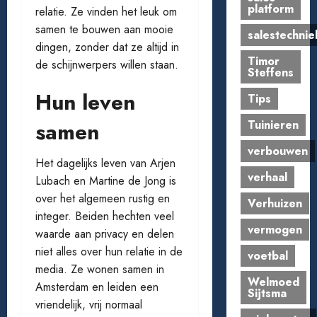
platform
relatie. Ze vinden het leuk om
samen te bouwen aan mooie
salestechnie
dingen, zonder dat ze altijd in
Timor
de schijnwerpers willen staan.
Steffens
Hun leven
Tips
Tuinieren
samen
verbouwen
Het dagelijks leven van Arjen
verhaal
Lubach en Martine de Jong is
over het algemeen rustig en
Verhuizen
integer. Beiden hechten veel
vermogen
waarde aan privacy en delen
niet alles over hun relatie in de
voetbal
media. Ze wonen samen in
Welmoed
Amsterdam en leiden een
Sijtsma
vriendelijk, vrij normaal