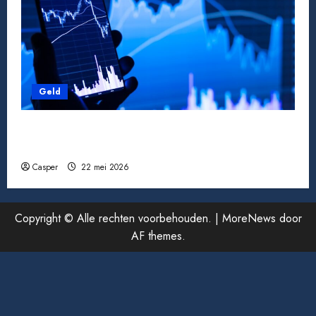
Geld
Pensioen berekenen: zo weet je waar je aan
toe bent
Casper
22 mei 2026
Copyright © Alle rechten voorbehouden.
|
MoreNews
door
AF themes.