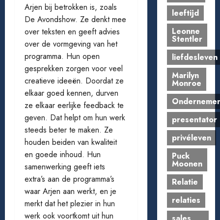
Arjen bij betrokken is, zoals
leeftijd
De Avondshow. Ze denkt mee
Leonne
over teksten en geeft advies
Stentler
over de vormgeving van het
programma. Hun open
liefdesleven
gesprekken zorgen voor veel
Marilyn
creatieve ideeën. Doordat ze
Monroe
elkaar goed kennen, durven
Onderneme
ze elkaar eerlijke feedback te
geven. Dat helpt om hun werk
presentator
steeds beter te maken. Ze
privéleven
houden beiden van kwaliteit
en goede inhoud. Hun
Puck
Moonen
samenwerking geeft iets
extra’s aan de programma’s
Relatie
waar Arjen aan werkt, en je
relaties
merkt dat het plezier in hun
werk ook voortkomt uit hun
sales