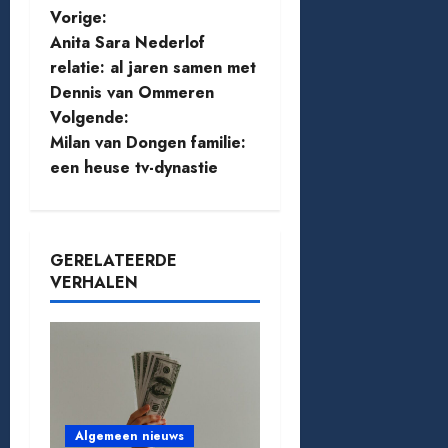
B
Vorige:
Anita Sara Nederlof
e
relatie: al jaren samen met
Dennis van Ommeren
r
Volgende:
i
Milan van Dongen familie:
een heuse tv-dynastie
c
h
GERELATEERDE
t
VERHALEN
n
a
v
i
Algemeen nieuws