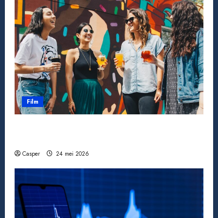
Film
Wanneer een ster verdwijnt: bekende
acteurs die ons te vroeg verlieten
Casper
24 mei 2026