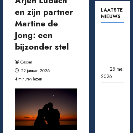
Arjen Lubach
en zijn partner
LAATSTE
NIEUWS
Martine de
Tomaten
Jong: een
kweken
bijzonder stel
van zaad
tot oogst:
zo doe je
Casper
het
28 mei
22 januari 2026
2026
4 minuten lezen
Een
miljoen
jackpot
winnen:
wat
gebeurt
er daarna