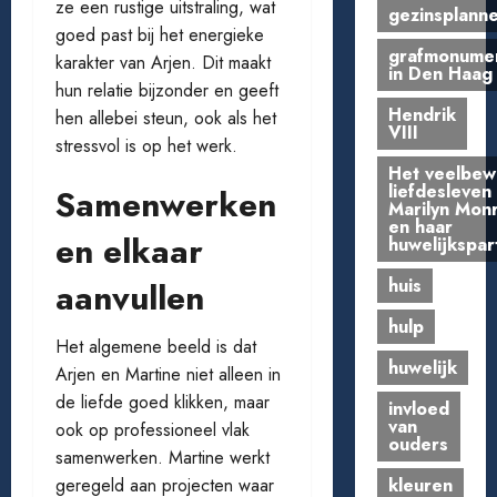
ze een rustige uitstraling, wat
gezinsplann
goed past bij het energieke
grafmonume
karakter van Arjen. Dit maakt
in Den Haag
hun relatie bijzonder en geeft
Hendrik
hen allebei steun, ook als het
VIII
stressvol is op het werk.
Het veelbe
liefdesleven
Samenwerken
Marilyn Mon
en haar
en elkaar
huwelijkspar
huis
aanvullen
hulp
Het algemene beeld is dat
huwelijk
Arjen en Martine niet alleen in
de liefde goed klikken, maar
invloed
van
ook op professioneel vlak
ouders
samenwerken. Martine werkt
kleuren
geregeld aan projecten waar