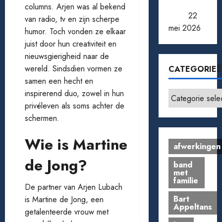
aan toe
columns. Arjen was al bekend
bent
22
van radio, tv en zijn scherpe
mei 2026
humor. Toch vonden ze elkaar
juist door hun creativiteit en
nieuwsgierigheid naar de
wereld. Sindsdien vormen ze
CATEGORIE
samen een hecht en
inspirerend duo, zowel in hun
Categorieën
privéleven als soms achter de
schermen.
Wie is Martine
afwerkingen
de Jong?
band
met
familie
De partner van Arjen Lubach
Bart
is Martine de Jong, een
Appeltans
getalenteerde vrouw met