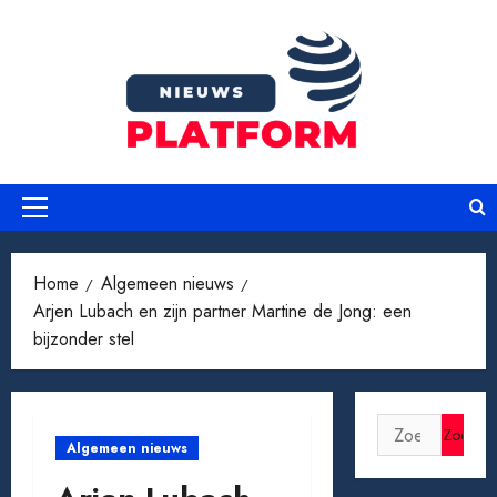
Ga
naar
de
inhoud
Primair
menu
Home
Algemeen nieuws
Arjen Lubach en zijn partner Martine de Jong: een
bijzonder stel
Zoeken
Algemeen nieuws
naar: