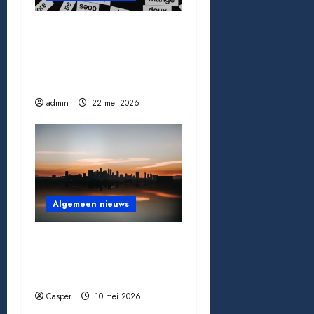
Beëdigde vs. gewone
vertaling: wat is het
verschil en waarom
maakt het uit
admin
22 mei 2026
Algemeen nieuws
Criminaliteit in
Amsterdam: wat de
cijfers écht vertellen
Casper
10 mei 2026