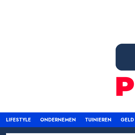
Ga
naar
de
inhoud
LIFESTYLE
ONDERNEMEN
TUINIEREN
GELD