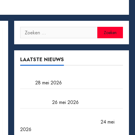
Zoeken
naar:
LAATSTE NIEUWS
Tomaten kweken van zaad tot oogst: zo doe
je het
28 mei 2026
Een miljoen jackpot winnen: wat gebeurt er
daarna echt?
26 mei 2026
Wanneer een ster verdwijnt: bekende
acteurs die ons te vroeg verlieten
24 mei
2026