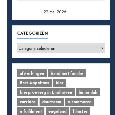
Pensioen berekenen: zo weet je waar je
aan toe bent
22 mei 2026
CATEGORIEËN
Categorieën
afwerkingen
band met familie
Bart Appeltans
bier
bierproeverij in Eindhoven
binnenlak
carrière
duurzaam
e-commerce
e-fulfilment
engeland
filmster