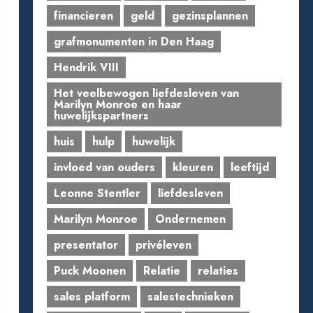
financieren
geld
gezinsplannen
grafmonumenten in Den Haag
Hendrik VIII
Het veelbewogen liefdesleven van
Marilyn Monroe en haar
huwelijkspartners
huis
hulp
huwelijk
invloed van ouders
kleuren
leeftijd
Leonne Stentler
liefdesleven
Marilyn Monroe
Ondernemen
presentator
privéleven
Puck Moonen
Relatie
relaties
sales platform
salestechnieken