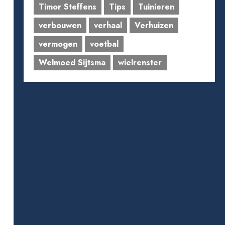
Timor Steffens
Tips
Tuinieren
verbouwen
verhaal
Verhuizen
vermogen
voetbal
Welmoed Sijtsma
wielrenster