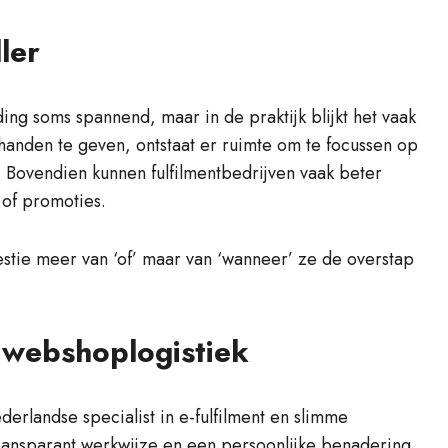
ler
ing soms spannend, maar in de praktijk blijkt het vaak
t handen te geven, ontstaat er ruimte om te focussen op
. Bovendien kunnen fulfilmentbedrijven vaak beter
 of promoties.
stie meer van ‘of’ maar van ‘wanneer’ ze de overstap
e webshoplogistiek
derlandse specialist in e-fulfilment en slimme
ransparant werkwijze en een persoonlijke benadering